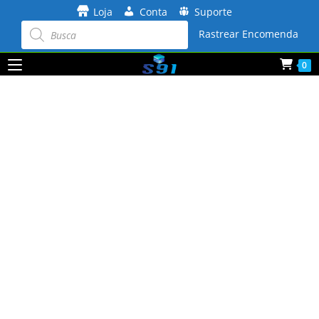
Ir
Loja
Conta
Suporte
para
Pesquisar
produtos
Rastrear Encomenda
o
conteúdo
0