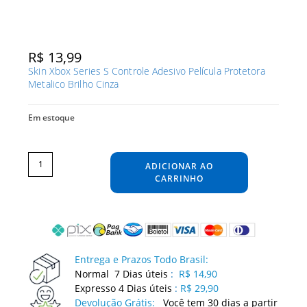
R$
13,99
Skin Xbox Series S Controle Adesivo Película Protetora
Metalico Brilho Cinza
Em estoque
Skin
Xbox
Series
ADICIONAR AO
S
Controle
Adesivo
CARRINHO
Película
Protetora
Metalico
Brilho
Cinza
quantidade
Entrega e Prazos Todo Brasil:
Normal 7 Dias úteis
:
R$ 14,90
Expresso 4 Dias úteis
:
R$ 29,90
Devolução Grátis:
Você tem 30 dias a partir