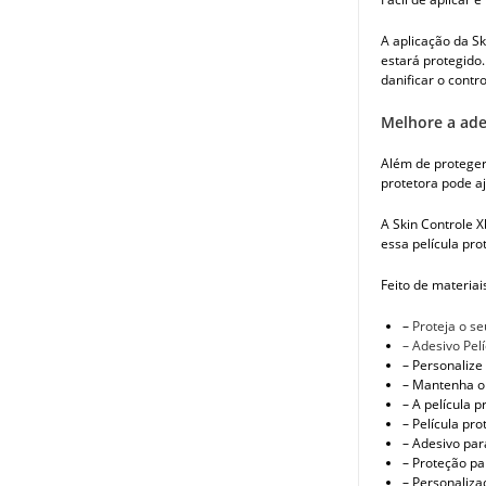
A aplicação da Sk
estará protegido.
danificar o contro
Melhore a ade
Além de proteger
protetora pode aj
A Skin Controle X
essa película pro
Feito de materiai
–
Proteja o se
– Adesivo Pel
– Personalize
– Mantenha o 
– A película p
– Película pr
– Adesivo par
– Proteção pa
– Personaliza