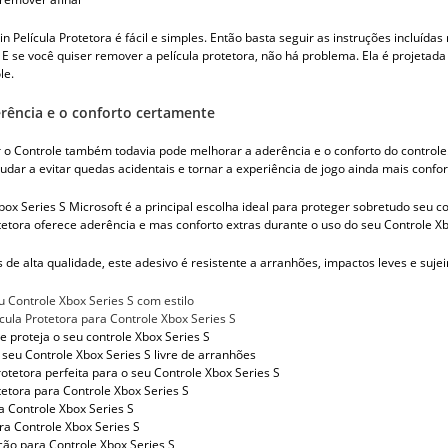
in Película Protetora é fácil e simples. Então basta seguir as instruções inclu
 E se você quiser remover a película protetora, não há problema. Ela é projetad
le.
rência e o conforto certamente
 o Controle também todavia pode melhorar a aderência e o conforto do controle.
udar a evitar quedas acidentais e tornar a experiência de jogo ainda mais confor
box Series S Microsoft é a principal escolha ideal para proteger sobretudo seu co
tetora oferece aderência e mas conforto extras durante o uso do seu Controle Xbo
s de alta qualidade, este adesivo é resistente a arranhões, impactos leves e sujei
u Controle Xbox Series S com estilo
ícula Protetora para Controle Xbox Series S
 e proteja o seu controle Xbox Series S
seu Controle Xbox Series S livre de arranhões
rotetora perfeita para o seu Controle Xbox Series S
otetora para Controle Xbox Series S
a Controle Xbox Series S
ra Controle Xbox Series S
ção para Controle Xbox Series S