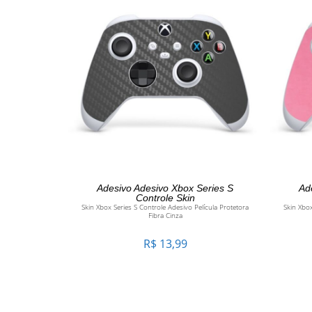
ADICIONAR AO CARRINHO
Adesivo Adesivo Xbox Series S
Ad
Controle Skin
Skin Xbox Series S Controle Adesivo Película Protetora
Skin Xbox
Fibra Cinza
R$
13,99