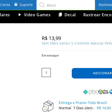
Pesquisar
produtos
Conta
Suporte
Rastre
lares
Video Games
Decal
Rastrear Enc
R$
13,99
Skin Xbox Series S Controle Adesivo Pelí
Em estoque
Skin
Xbox
Series
ADICIONAR
S
Controle
Adesivo
Película
Protetora
Wood
Cadiz
quantidade
Entrega e Prazos Todo Brasil:
Normal 7 Dias úteis
:
R$ 14,90