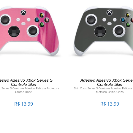
ADICIONAR AO CARRINHO
ADICIONAR AO CARRINH
esivo Adesivo Xbox Series S
Adesivo Adesivo Xbox Serie
Controle Skin
Controle Skin
 Series S Controle Adesivo Película Protetora
Skin Xbox Series S Controle Adesivo Película
Cromo Rose
Metalico Brilho Cinza
R$
13,99
R$
13,99