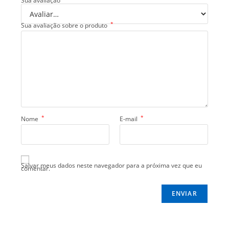
Sua avaliação
*
Sua avaliação sobre o produto
*
*
Nome
E-mail
Salvar meus dados neste navegador para a próxima vez que eu
comentar.