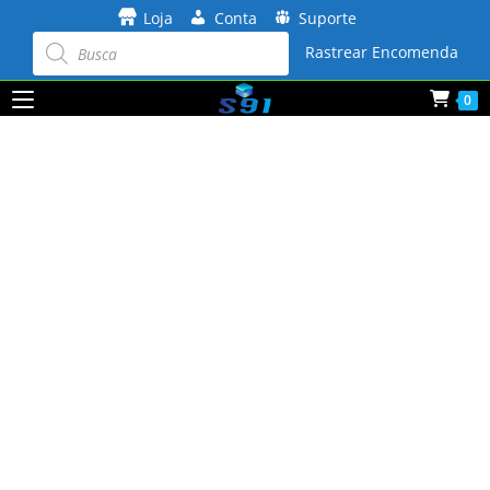
Ir
Loja
Conta
Suporte
para
Pesquisar
produtos
Rastrear Encomenda
o
conteúdo
0