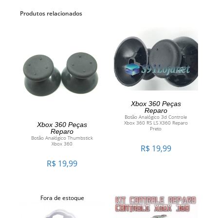
Produtos relacionados
ADICIONAR AO
Xbox 360 Peças
Reparo
Botão Analógico 3d Controle
CARRINHO
ADICIONAR AO
Xbox 360 RS LS X360 Reparo
Xbox 360 Peças
Preto
Reparo
Botão Analógico Thumbstick
CARRINHO
Xbox 360
R$
19,99
R$
19,99
Fora de estoque