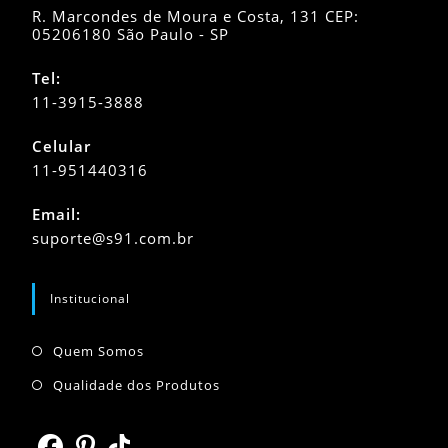
R. Marcondes de Moura e Costa, 131 CEP:
05206180 São Paulo - SP
Tel:
11-3915-3888
Celular
11-951440316
Abre
Email:
em
Abre
suporte@s91.com.br
seu
em
seu
aplicativo
aplicativo
Institucional
Abre
Quem Somos
em
Abre
Qualidade dos Produtos
uma
em
nova
uma