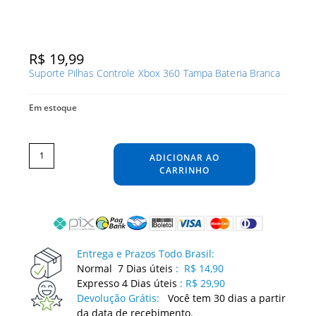
R$
19,99
Suporte Pilhas Controle Xbox 360 Tampa Bateria Branca
Em estoque
Suporte
Pilhas
Controle
ADICIONAR AO
Xbox
360
Tampa
CARRINHO
Bateria
Branca
quantidade
Entrega e Prazos Todo Brasil:
Normal 7 Dias úteis
:
R$ 14,90
Expresso 4 Dias úteis
:
R$ 29,90
Devolução Grátis:
Você tem 30 dias a partir
da data de recebimento.