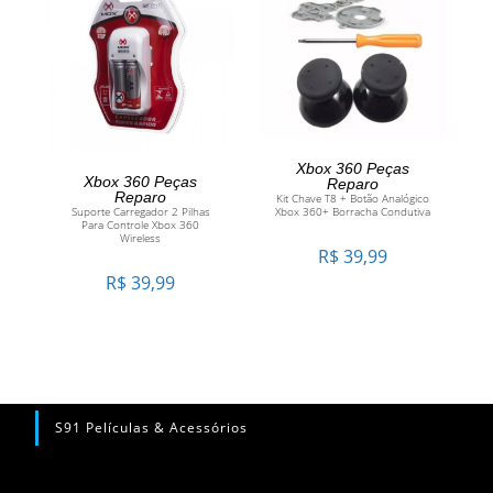
ADICIONAR AO
Xbox 360 Peças
LER MAIS
Xbox 360 Peças
Reparo
Reparo
Kit Chave T8 + Botão Analógico
CARRINHO
Suporte Carregador 2 Pilhas
Xbox 360+ Borracha Condutiva
Para Controle Xbox 360
Wireless
R$
39,99
R$
39,99
S91 Películas & Acessórios