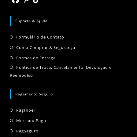
aba
nova
Abre
Abre
Abre
aba
em
em
em
Suporte & Ajuda
uma
uma
uma
Abre
nova
nova
nova
Formulário de Contato
em
aba
aba
aba
Abre
Como Comprar & Segurança
uma
em
Abre
Formas de Entrega
nova
uma
em
Abr
Política de Troca, Cancelamento, Devolução e
aba
nova
uma
Reembolso
em
aba
nova
um
aba
nov
Pagamento Seguro
aba
Abre
PagHiper
em
Abre
Mercado Pago
uma
em
Abre
PagSeguro
nova
uma