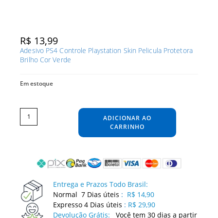
R$
13,99
Adesivo PS4 Controle Playstation Skin Pelicula Protetora
Brilho Cor Verde
Em estoque
Adesivo
PS4
Controle
ADICIONAR AO
Playstation
Skin
Pelicula
CARRINHO
Protetora
Brilho
Cor
Verde
quantidade
Entrega e Prazos Todo Brasil:
Normal 7 Dias úteis
:
R$ 14,90
Expresso 4 Dias úteis
:
R$ 29,90
Devolução Grátis:
Você tem 30 dias a partir