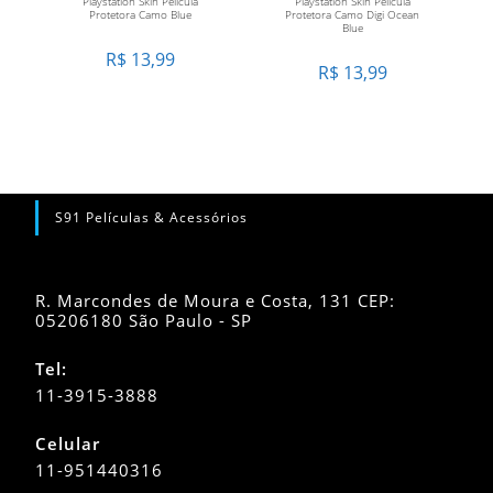
Playstation Skin Pelicula
Playstation Skin Pelicula
Protetora Camo Blue
Protetora Camo Digi Ocean
Blue
R$
13,99
R$
13,99
S91 Películas & Acessórios
R. Marcondes de Moura e Costa, 131 CEP:
05206180 São Paulo - SP
Tel:
11-3915-3888
Celular
11-951440316