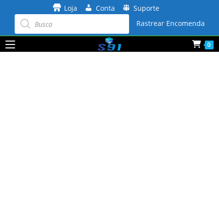
Ir
Loja
Conta
Suporte
para
Pesquisar
produtos
Rastrear Encomenda
o
conteúdo
0