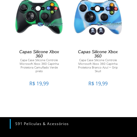
ADICIONAR AO
ADICIONAR AO
Capas Silicone Xbox
Capas Silicone Xbox
360
360
Capa Case Silicone Controle
Capa Case Silicone Controle
CARRINHO
CARRINHO
Microsoft Xbox 360 Capinha
Microsoft Xbox 360 Capinha
Protetora Camuflado Verde
Protetora Branco Azul + Grip
preto
Skull
R$
19,99
R$
19,99
S91 Películas & Acessórios