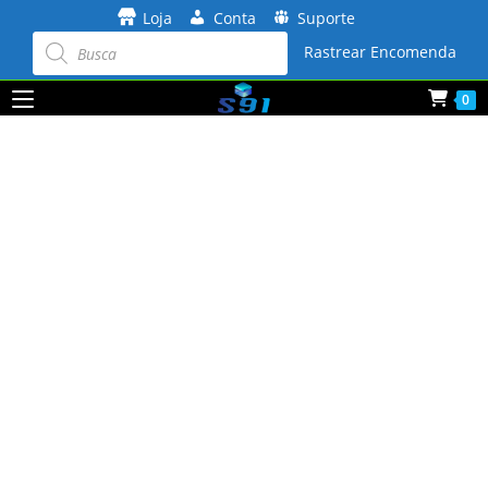
Ir
Loja
Conta
Suporte
para
Pesquisar
produtos
Rastrear Encomenda
o
conteúdo
0