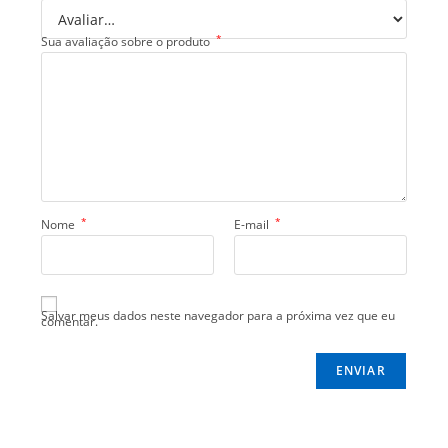
*
Sua avaliação sobre o produto
*
*
Nome
E-mail
Salvar meus dados neste navegador para a próxima vez que eu
comentar.