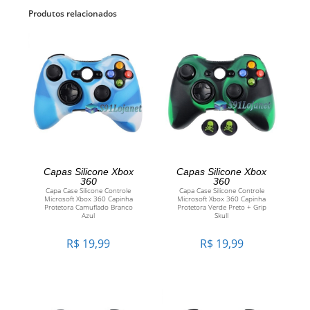
Produtos relacionados
ADICIONAR AO
ADICIONAR AO
Capas Silicone Xbox
Capas Silicone Xbox
360
360
Capa Case Silicone Controle
Capa Case Silicone Controle
CARRINHO
CARRINHO
Microsoft Xbox 360 Capinha
Microsoft Xbox 360 Capinha
Protetora Camuflado Branco
Protetora Verde Preto + Grip
Azul
Skull
R$
19,99
R$
19,99