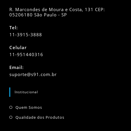
R. Marcondes de Moura e Costa, 131 CEP:
05206180 São Paulo - SP
Tel:
11-3915-3888
Celular
11-951440316
Abre
Email:
em
Abre
suporte@s91.com.br
seu
em
seu
aplicativo
aplicativo
Institucional
Abre
Quem Somos
em
Abre
Qualidade dos Produtos
uma
em
nova