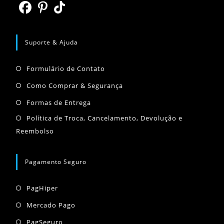
uma
aba
nova
Abre
Abre
Abre
aba
em
em
em
Suporte & Ajuda
uma
uma
uma
Abre
nova
nova
nova
Formulário de Contato
em
aba
aba
aba
Abre
Como Comprar & Segurança
uma
em
Abre
Formas de Entrega
nova
uma
em
Abr
Política de Troca, Cancelamento, Devolução e
aba
nova
uma
Reembolso
em
aba
nova
um
aba
nov
Pagamento Seguro
aba
Abre
PagHiper
em
Abre
Mercado Pago
uma
em
Abre
PagSeguro