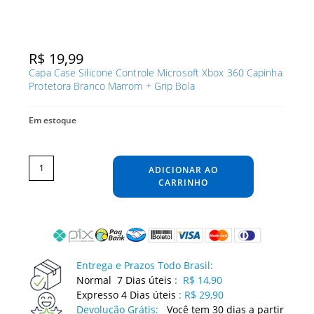
R$
19,99
Capa Case Silicone Controle Microsoft Xbox 360 Capinha
Protetora Branco Marrom + Grip Bola
Em estoque
Capa
Case
Silicone
ADICIONAR AO
Controle
Microsoft
Xbox
CARRINHO
360
Capinha
Protetora
Branco
Marrom
+
Grip
Bola
quantidade
Entrega e Prazos Todo Brasil:
Normal 7 Dias úteis
:
R$ 14,90
Expresso 4 Dias úteis
:
R$ 29,90
Devolução Grátis:
Você tem 30 dias a partir