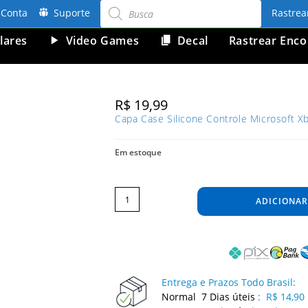
Pesquisar
produtos
Conta
Suporte
Rastre
lares
Video Games
Decal
Rastrear Enc
R$
19,99
Capa Case Silicone Controle Microsoft 
Em estoque
Capa
Case
Silicone
ADICIONAR
Controle
Microsoft
Xbox
360
Capinha
Protetora
Camuflado
Verde
quantidade
Entrega e Prazos Todo Brasil:
Normal 7 Dias úteis
:
R$ 14,90