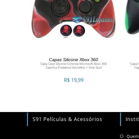
ADICIONAR AO CARRINHO
Capas Silicone Xbox 360
Capa Case Silicone Controle Microsoft Xbox 360
Capa C
Capinha Protetora Vermelho + Grip Skull
Cap
R$
19,99
S91 Películas & Acessórios
Insti
Quem