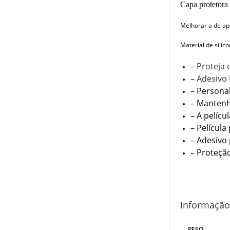
Capa protetora 
Melhorar a de ape
Material de sili
–
Proteja 
– Adesivo 
– Personal
– Mantenh
– A pelícu
– Película
– Adesivo
– Proteçã
Informação
PESO