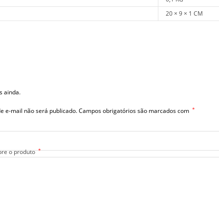
20 × 9 × 1 CM
s ainda.
*
e e-mail não será publicado.
Campos obrigatórios são marcados com
*
bre o produto