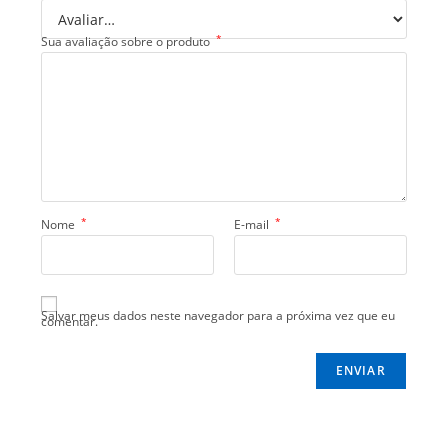
*
Sua avaliação sobre o produto
*
*
Nome
E-mail
Salvar meus dados neste navegador para a próxima vez que eu
comentar.