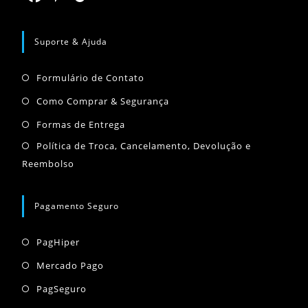
aba
nova
Abre
Abre
Abre
aba
em
em
em
Suporte & Ajuda
uma
uma
uma
Abre
nova
nova
nova
Formulário de Contato
em
aba
aba
aba
Abre
Como Comprar & Segurança
uma
em
Abre
Formas de Entrega
nova
uma
em
Abr
Política de Troca, Cancelamento, Devolução e
aba
nova
uma
Reembolso
em
aba
nova
um
aba
nov
Pagamento Seguro
aba
Abre
PagHiper
em
Abre
Mercado Pago
uma
em
Abre
PagSeguro
nova
uma
em