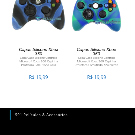
ADICIONAR AO CARRINHO
ADICIONAR AO CARRINHO
Capas Silicone Xbox
Capas Silicone Xbox
360
360
Capa Case Silicone Controle
Capa Case Silicone Controle
Microsoft Xbox 360 Capinha
Microsoft Xbox 360 Capinha
Protetora Camuflado Azul
Protetora Camuflado Azul Verde
R$
19,99
R$
19,99
S91 Películas & Acessórios