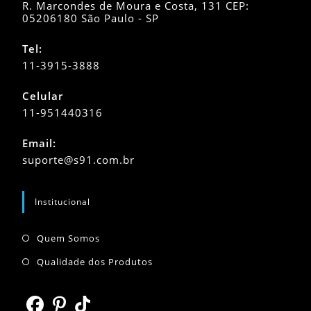
R. Marcondes de Moura e Costa, 131 CEP:
05206180 São Paulo - SP
Tel:
11-3915-3888
Celular
11-951440316
Abre
Email:
em
Abre
suporte@s91.com.br
seu
em
seu
aplicativo
aplicativo
Institucional
Abre
Quem Somos
em
Abre
Qualidade dos Produtos
uma
em
nova
uma