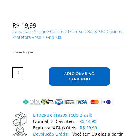
R$
19,99
Capa Case Silicone Controle Microsoft Xbox 360 Capinha
Protetora Rosa + Grip Skull
Em estoque
Capa
Case
Silicone
ADICIONAR AO
Controle
Microsoft
Xbox
CARRINHO
360
Capinha
Protetora
Rosa
+
Grip
Skull
quantidade
Entrega e Prazos Todo Brasil:
Normal 7 Dias úteis
:
R$ 14,90
Expresso 4 Dias úteis
:
R$ 29,90
Devolução Grátis:
Você tem 30 dias a partir