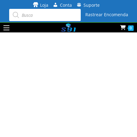
Ir
Loja
Conta
Suporte
para
Pesquisar
produtos
Rastrear Encomenda
o
conteúdo
0