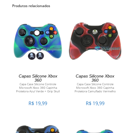
Produtos relacionados
ADICIONAR AO CARRINHO
ADICIONAR AO CARRINHO
Capas Silicone Xbox
Capas Silicone Xbox
360
360
Capa Case Silicone Controle
Capa Case Silicone Controle
Microsoft Xbox 360 Capinha
Microsoft Xbox 360 Capinha
Protetora Azul Verde + Grip Skull
Protetora Camuflado Vermelho
R$
19,99
R$
19,99