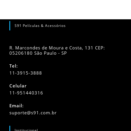
S91 Películas & Acessórios
R. Marcondes de Moura e Costa, 131 CEP:
05206180 São Paulo - SP
Tel:
11-3915-3888
Celular
11-951440316
Abre
Email:
em
Abre
suporte@s91.com.br
seu
em
seu
aplicativo
aplicativo
Institucional