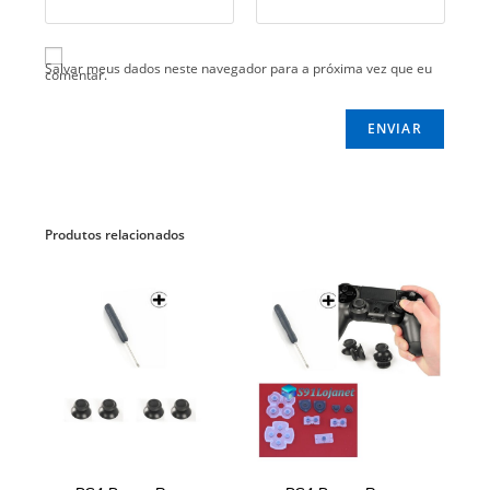
Salvar meus dados neste navegador para a próxima vez que eu
comentar.
Produtos relacionados
ADICIONAR AO CARRINHO
ADICIONAR AO CARRINHO