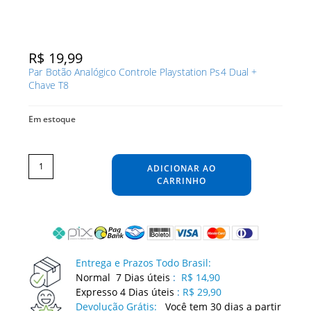
R$
19,99
Par Botão Analógico Controle Playstation Ps4 Dual +
Chave T8
Em estoque
Par
Botão
Analógico
ADICIONAR AO
Controle
Playstation
Ps4
CARRINHO
Dual
+
Chave
T8
quantidade
Entrega e Prazos Todo Brasil:
Normal 7 Dias úteis
:
R$ 14,90
Expresso 4 Dias úteis
:
R$ 29,90
Devolução Grátis:
Você tem 30 dias a partir