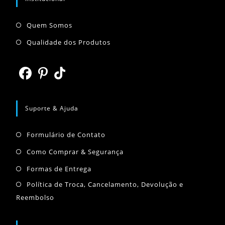
Abre
Quem Somos
em
Abre
Qualidade dos Produtos
uma
em
nova
uma
aba
nova
Abre
Abre
Abre
aba
em
em
em
Suporte & Ajuda
uma
uma
uma
Abre
nova
nova
nova
Formulário de Contato
em
aba
aba
aba
Abre
Como Comprar & Segurança
uma
em
Abre
Formas de Entrega
nova
uma
em
Abr
Política de Troca, Cancelamento, Devolução e
aba
nova
uma
Reembolso
em
aba
nova
um
aba