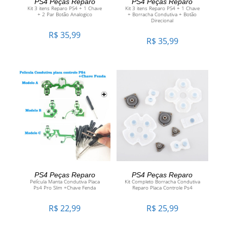
PS4 Peças Reparo
PS4 Peças Reparo
Kit 3 itens Reparo PS4 + 1 Chave
Kit 3 itens Reparo PS4 + 1 Chave
+ 2 Par Botão Analogico
+ Borracha Condutiva + Botão
Direcional
R$
35,99
R$
35,99
ADICIONAR AO CARRINHO
ADICIONAR AO CARRINHO
PS4 Peças Reparo
PS4 Peças Reparo
Película Manta Condutiva Placa
Kit Completo Borracha Condutiva
Ps4 Pro Slim +Chave Fenda
Reparo Placa Controle Ps4
R$
22,99
R$
25,99