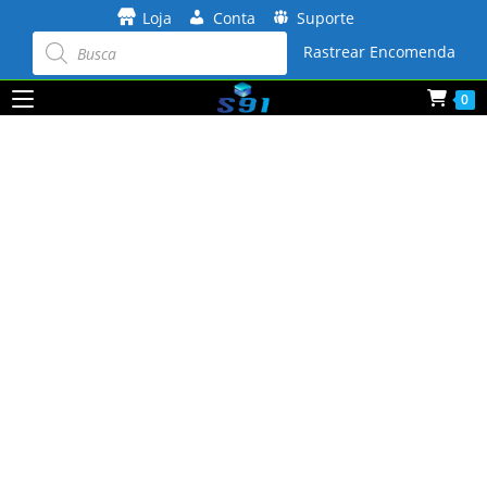
Ir
Loja
Conta
Suporte
para
Pesquisar
produtos
Rastrear Encomenda
o
conteúdo
0