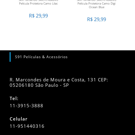
Pelicula Protetora Camo Lilac
Pelicula Protetora Camo Digi
Ocean Blue
R$
29,99
R$
29,99
S91 Películas & Acessórios
R. Marcondes de Moura e Costa, 131 CEP:
05206180 São Paulo - SP
Tel:
11-3915-3888
Celular
11-951440316
Abre