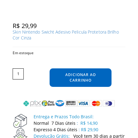
R$
29,99
Skin Nintendo Swicht Adesivo Pelicula Protetora Brilho
Cor Cinza
Em estoque
Skin
Nintendo
Swicht
ADICIONAR AO
Adesivo
Pelicula
Protetora
CARRINHO
Brilho
Cor
Cinza
quantidade
Entrega e Prazos Todo Brasil:
Normal 7 Dias úteis
:
R$ 14,90
Expresso 4 Dias úteis
:
R$ 29,90
Devolução Grátis:
Você tem 30 dias a partir