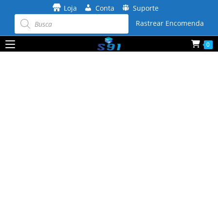
Ir
Loja
Conta
Suporte
para
Pesquisar
produtos
Rastrear Encomenda
o
conteúdo
0