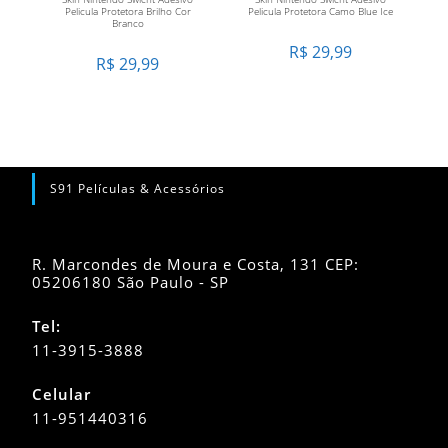
Pelicula Protetora Brilho Cor
Pelicula Protetora Camo Blue Ice
Branco
R$
29,99
R$
29,99
S91 Películas & Acessórios
R. Marcondes de Moura e Costa, 131 CEP:
05206180 São Paulo - SP
Tel:
11-3915-3888
Celular
11-951440316
Abre