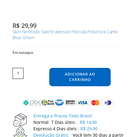
R$
29,99
Skin Nintendo Swicht Adesivo Pelicula Protetora Camo
Blue Green
Em estoque
Skin
Nintendo
Swicht
ADICIONAR AO
Adesivo
Pelicula
Protetora
CARRINHO
Camo
Blue
Green
quantidade
Entrega e Prazos Todo Brasil:
Normal 7 Dias úteis
:
R$ 14,90
Expresso 4 Dias úteis
:
R$ 29,90
Devolução Grátis:
Você tem 30 dias a partir