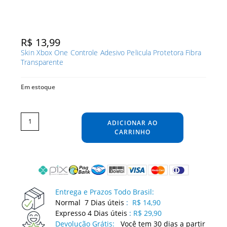
R$
13,99
Skin Xbox One Controle Adesivo Pelicula Protetora Fibra
Transparente
Em estoque
Skin
Xbox
One
ADICIONAR AO
Controle
Adesivo
Pelicula
CARRINHO
Protetora
Fibra
Transparente
quantidade
Entrega e Prazos Todo Brasil:
Normal 7 Dias úteis
:
R$ 14,90
Expresso 4 Dias úteis
:
R$ 29,90
Devolução Grátis:
Você tem 30 dias a partir