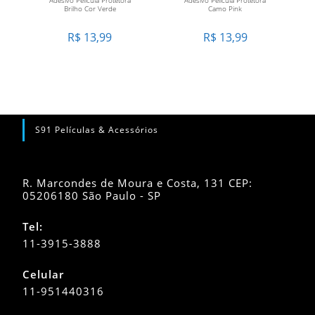
Brilho Cor Verde
Camo Pink
R$
13,99
R$
13,99
S91 Películas & Acessórios
R. Marcondes de Moura e Costa, 131 CEP:
05206180 São Paulo - SP
Tel:
11-3915-3888
Celular
11-951440316
Abre