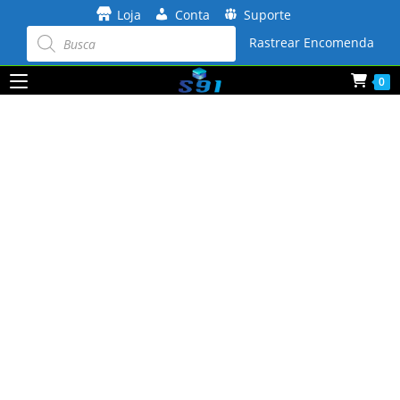
Ir
Loja
Conta
Suporte
para
Pesquisar
produtos
Rastrear Encomenda
o
conteúdo
0