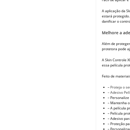
A aplicação da Sk
estará protegido.
danificar o contro
Melhore a ade
Além de proteger
protetora pode aj
A Skin Controle X
essa película pro
Feito de materiai
–
Proteja o s
– Adesivo Pel
– Personalize
– Mantenha o 
– A película 
– Película pr
– Adesivo par
– Proteção pa
– Personaliza