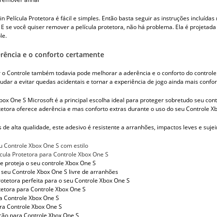
in Película Protetora é fácil e simples. Então basta seguir as instruções inclu
 E se você quiser remover a película protetora, não há problema. Ela é projetad
le.
rência e o conforto certamente
 o Controle também todavia pode melhorar a aderência e o conforto do controle.
udar a evitar quedas acidentais e tornar a experiência de jogo ainda mais confor
box One S Microsoft é a principal escolha ideal para proteger sobretudo seu cont
tetora oferece aderência e mas conforto extras durante o uso do seu Controle Xb
s de alta qualidade, este adesivo é resistente a arranhões, impactos leves e sujei
eu Controle Xbox One S com estilo
ícula Protetora para Controle Xbox One S
 e proteja o seu controle Xbox One S
seu Controle Xbox One S livre de arranhões
protetora perfeita para o seu Controle Xbox One S
otetora para Controle Xbox One S
a Controle Xbox One S
ra Controle Xbox One S
ção para Controle Xbox One S