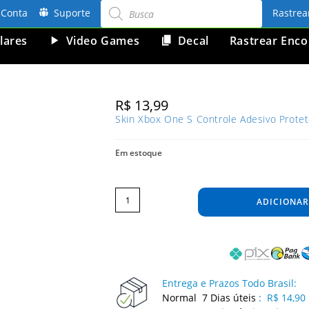
Pesquisar
produtos
Conta
Suporte
Rastre
lares
Video Games
Decal
Rastrear Enc
R$
13,99
Skin Xbox One S Controle Adesivo Protet
Em estoque
Skin
Xbox
One
ADICIONAR
S
Controle
Adesivo
Protetora
Brilho
Brilho
Cor
Amarelo
quantidade
Entrega e Prazos Todo Brasil:
Normal 7 Dias úteis
:
R$ 14,90