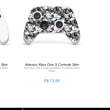
O
ADICIONAR AO CARRINHO
 Skin
Adesivo Xbox One S Controle Skin
a Brilho
Skin Xbox One S Controle Adesivo Protetora Camo
Ghost
R$
13,99