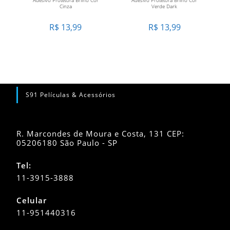
Cinza
Verde Dark
R$
13,99
R$
13,99
S91 Películas & Acessórios
R. Marcondes de Moura e Costa, 131 CEP:
05206180 São Paulo - SP
Tel:
11-3915-3888
Celular
11-951440316
Abre