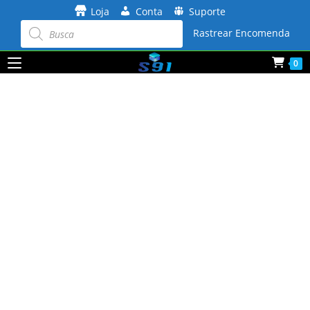
Ir
Loja
Conta
Suporte
para
Pesquisar
produtos
Rastrear Encomenda
o
conteúdo
0