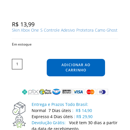
R$
13,99
Skin Xbox One S Controle Adesivo Protetora Camo Ghost
Em estoque
Skin
Xbox
One
ADICIONAR AO
S
Controle
Adesivo
CARRINHO
Protetora
Camo
Ghost
quantidade
Entrega e Prazos Todo Brasil:
Normal 7 Dias úteis
:
R$ 14,90
Expresso 4 Dias úteis
:
R$ 29,90
Devolução Grátis:
Você tem 30 dias a partir
da data de recebimento.