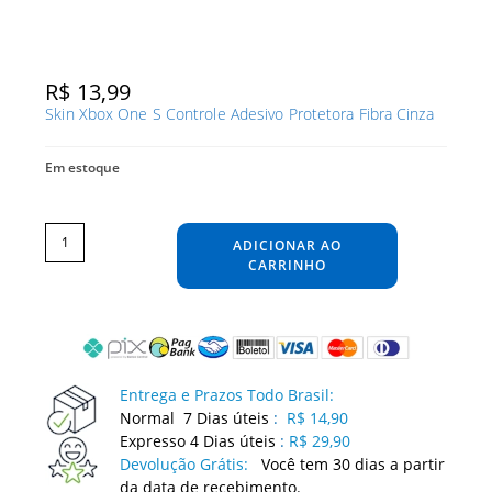
R$
13,99
Skin Xbox One S Controle Adesivo Protetora Fibra Cinza
Em estoque
Skin
Xbox
One
ADICIONAR AO
S
Controle
Adesivo
CARRINHO
Protetora
Fibra
Cinza
quantidade
Entrega e Prazos Todo Brasil:
Normal 7 Dias úteis
:
R$ 14,90
Expresso 4 Dias úteis
:
R$ 29,90
Devolução Grátis:
Você tem 30 dias a partir
da data de recebimento.