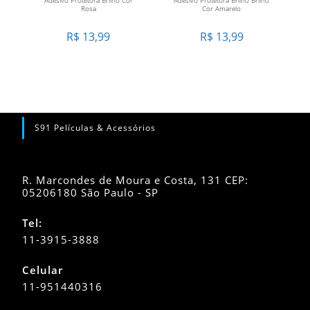
Rosa
Cor Amarelo
R$
13,99
R$
13,99
S91 Películas & Acessórios
R. Marcondes de Moura e Costa, 131 CEP:
05206180 São Paulo - SP
Tel:
11-3915-3888
Celular
11-951440316
Abre