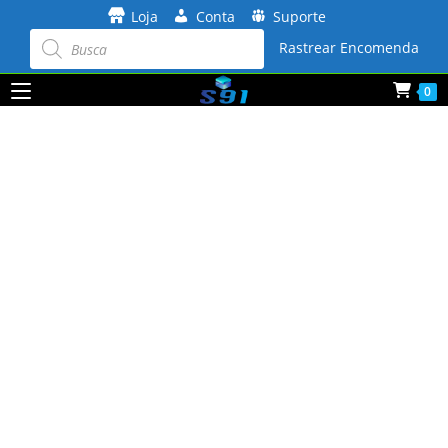
Ir
Loja
Conta
Suporte
para
Pesquisar
produtos
Rastrear Encomenda
o
conteúdo
0